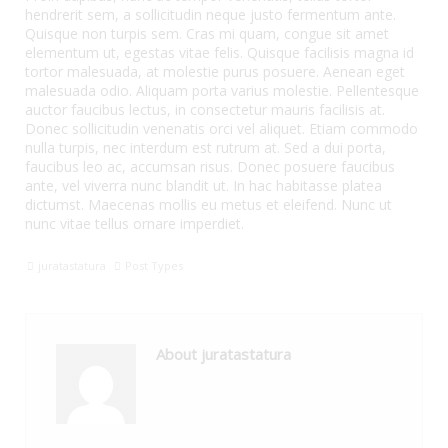
hendrerit sem, a sollicitudin neque justo fermentum ante.
Quisque non turpis sem. Cras mi quam, congue sit amet
elementum ut, egestas vitae felis. Quisque facilisis magna id
tortor malesuada, at molestie purus posuere. Aenean eget
malesuada odio. Aliquam porta varius molestie. Pellentesque
auctor faucibus lectus, in consectetur mauris facilisis at.
Donec sollicitudin venenatis orci vel aliquet. Etiam commodo
nulla turpis, nec interdum est rutrum at. Sed a dui porta,
faucibus leo ac, accumsan risus. Donec posuere faucibus
ante, vel viverra nunc blandit ut. In hac habitasse platea
dictumst. Maecenas mollis eu metus et eleifend. Nunc ut
nunc vitae tellus ornare imperdiet.
juratastatura
Post Types
About juratastatura