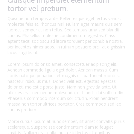
tortor vel pretium.
Quisque non tempus ante. Pellentesque eget lectus varius,
molestie felis et, rhoncus nisl. Nullam eget mauris quis sem
laoreet semper et non tellus. Sed tempus urna sed blandit
cursus. Phasellus molestie condimentum egestas. Class
aptent taciti sociosqu ad litora torquent per conubia nostra,
per inceptos himenaeos. In rutrum posuere orci, at dignissim
lacus sagittis ut.
Lorem ipsum dolor sit amet, consectetuer adipiscing elit.
Aenean commodo ligula eget dolor. Aenean massa. Cum
sociis natoque penatibus et magnis dis parturient montes,
nascetur ridiculus mus. Donec velit est, egestas egestas
dolor et, molestie porta justo. Nam non gravida ante. Ut
ultricies erat nec neque malesuada, et blandit dui sollicitudin.
Phasellus commodo interdum sollicitudin. Proin hendrerit
massa non tortor ultrices porttitor. Cras commodo sed leo
cursus pretium.
Morbi cursus ipsum at nunc semper, sit amet convallis purus
scelerisque. Suspendisse condimentum diam id feugiat
sagittis. Nullam erat nulla, auctor id lectus id, dapibus