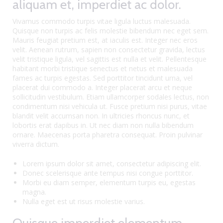
aliquam et, imperdiet ac dolor.
Vivamus commodo turpis vitae ligula luctus malesuada.
Quisque non turpis ac felis molestie bibendum nec eget sem.
Mauris feugiat pretium est, at iaculis est. Integer nec eros
velit. Aenean rutrum, sapien non consectetur gravida, lectus
velit tristique ligula, vel sagittis est nulla et velit. Pellentesque
habitant morbi tristique senectus et netus et malesuada
fames ac turpis egestas. Sed porttitor tincidunt urna, vel
placerat dui commodo a. Integer placerat arcu et neque
sollicitudin vestibulum. Etiam ullamcorper sodales lectus, non
condimentum nisi vehicula ut. Fusce pretium nisi purus, vitae
blandit velit accumsan non. In ultricies rhoncus nunc, et
lobortis erat dapibus in. Ut nec diam non nulla bibendum
ornare. Maecenas porta pharetra consequat. Proin pulvinar
viverra dictum.
Lorem ipsum dolor sit amet, consectetur adipiscing elit.
Donec scelerisque ante tempus nisi congue porttitor.
Morbi eu diam semper, elementum turpis eu, egestas
magna.
Nulla eget est ut risus molestie varius.
Quisque imperdiet elementum