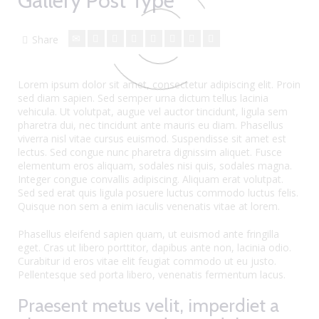
Gallery Post Type
Share
Lorem ipsum dolor sit amet, consectetur adipiscing elit. Proin
sed diam sapien. Sed semper urna dictum tellus lacinia
vehicula. Ut volutpat, augue vel auctor tincidunt, ligula sem
pharetra dui, nec tincidunt ante mauris eu diam. Phasellus
viverra nisl vitae cursus euismod. Suspendisse sit amet est
lectus.
Sed congue nunc pharetra dignissim aliquet. Fusce
elementum eros aliquam, sodales nisi quis, sodales magna.
Integer congue convallis adipiscing. Aliquam erat volutpat.
Sed sed erat quis ligula posuere luctus commodo luctus felis.
Quisque non sem a enim iaculis venenatis vitae at lorem.
Phasellus eleifend sapien quam, ut euismod ante fringilla
eget. Cras ut libero porttitor, dapibus ante non, lacinia odio.
Curabitur id eros vitae elit feugiat commodo ut eu justo.
Pellentesque sed porta libero, venenatis fermentum lacus.
Praesent metus velit, imperdiet a