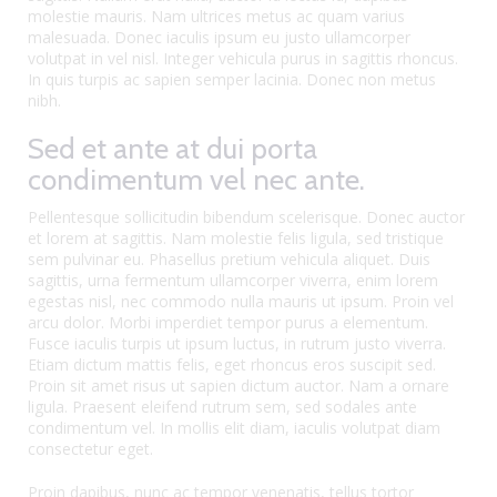
molestie mauris. Nam ultrices metus ac quam varius
malesuada. Donec iaculis ipsum eu justo ullamcorper
volutpat in vel nisl. Integer vehicula purus in sagittis rhoncus.
In quis turpis ac sapien semper lacinia. Donec non metus
nibh.
Sed et ante at dui porta
condimentum vel nec ante.
Pellentesque sollicitudin bibendum scelerisque. Donec auctor
et lorem at sagittis. Nam molestie felis ligula, sed tristique
sem pulvinar eu. Phasellus pretium vehicula aliquet. Duis
sagittis, urna fermentum ullamcorper viverra, enim lorem
egestas nisl, nec commodo nulla mauris ut ipsum. Proin vel
arcu dolor. Morbi imperdiet tempor purus a elementum.
Fusce iaculis turpis ut ipsum luctus, in rutrum justo viverra.
Etiam dictum mattis felis, eget rhoncus eros suscipit sed.
Proin sit amet risus ut sapien dictum auctor. Nam a ornare
ligula. Praesent eleifend rutrum sem, sed sodales ante
condimentum vel. In mollis elit diam, iaculis volutpat diam
consectetur eget.
Proin dapibus, nunc ac tempor venenatis, tellus tortor