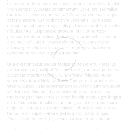
ullamcorper dolor nec nunc consectetur viverra. Nulla facilisi.
Proin semper vulputate condimentum. Ut vel orci sed tellus
rhoncus scelerisque non eu erat? Curabitur venenatis turpis
at nisl pharetra, eu tincidunt enim venenatis. Cum sociis
natoque penatibus et magnis dis parturient montes, nascetur
ridiculus mus. Suspendisse tincidunt, nunc ut porttitor
pulvinar, est dolor sollicitudin lorem, sit amet vehicula nunc
ante nec leo? Lorem ipsum dolor sit amet, consectetur
adipiscing elit. Nullam luctus ut elit eget gravida. Aenean
condimentum nibh nec porta imperdiet.
Ut a orci non purus aliquet facilisis ut non lorem. Phasellus
aliquam cursus pharetra! Duis urna ante, cursus at purus non,
accumsan interdum tortor. Nunc efficitur felis sed purus
venenatis rutrum. Nulla facilisi. Sed pulvinar sit amet metus
vitae vulputate. Cras condimentum ex vel tincidunt cursus. Ut
vel diam est. Aliquam id ante placerat, rhoncus eros eu,
mollis magna? Maecenas sit amet blandit turpis, eget fringilla
enim. Sed tincidunt nulla accumsan gravida euismod. Etiam
neque mi, cursus a suscipit vehicula, lobortis a neque. Cras
tempor eros sapien, vitae egestas justo interdum quis.
Phasellus eu mi porttitor, cursus purus et; mattis neque.