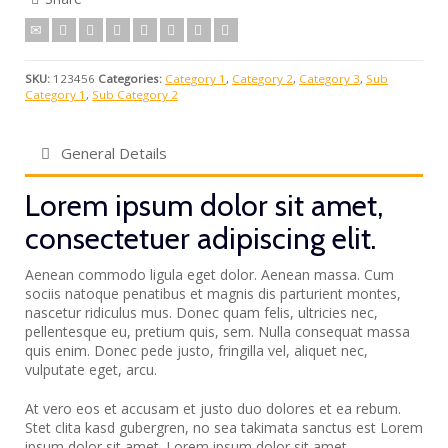
SKU:
123456
Categories:
Category 1
,
Category 2
,
Category 3
,
Sub
Category 1
,
Sub Category 2
General Details
Lorem ipsum dolor sit amet,
consectetuer adipiscing elit.
Aenean commodo ligula eget dolor. Aenean massa. Cum
sociis natoque penatibus et magnis dis parturient montes,
nascetur ridiculus mus. Donec quam felis, ultricies nec,
pellentesque eu, pretium quis, sem. Nulla consequat massa
quis enim. Donec pede justo, fringilla vel, aliquet nec,
vulputate eget, arcu.
At vero eos et accusam et justo duo dolores et ea rebum.
Stet clita kasd gubergren, no sea takimata sanctus est Lorem
ipsum dolor sit amet. Lorem ipsum dolor sit amet,