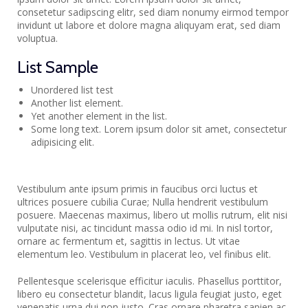
consetetur sadipscing elitr, sed diam nonumy eirmod tempor
invidunt ut labore et dolore magna aliquyam erat, sed diam
voluptua.
List Sample
Unordered list test
Another list element.
Yet another element in the list.
Some long text. Lorem ipsum dolor sit amet, consectetur
adipisicing elit.
Vestibulum ante ipsum primis in faucibus orci luctus et
ultrices posuere cubilia Curae; Nulla hendrerit vestibulum
posuere. Maecenas maximus, libero ut mollis rutrum, elit nisi
vulputate nisi, ac tincidunt massa odio id mi. In nisl tortor,
ornare ac fermentum et, sagittis in lectus. Ut vitae
elementum leo. Vestibulum in placerat leo, vel finibus elit.
Pellentesque scelerisque efficitur iaculis. Phasellus porttitor,
libero eu consectetur blandit, lacus ligula feugiat justo, eget
venenatis urna dui non justo. Cras ornare pharetra sapien ac